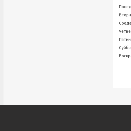
Поне
Вторн
Сред
Четве
Пятни
Суббо
Воскр