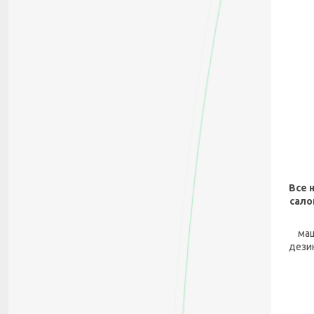
Все 
сало
маш
дези