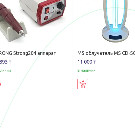
RONG Strong204 аппарат
MS облучатель MS CD-S
893 ₸
11 000 ₸
аличии
В наличии
Купить
Купить