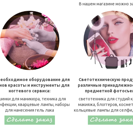
В нашем магазине можно за
необходимое оборудование для
Светотехническую прод
нов красоты и инструменты для
различные принадлежно
ногтевого сервиса:
предметной фотосъе
инки для маникюра, техника для
светотехника для студий к
нфекции, кварцевые лампы, наборы
макияжа, блоггеров, косме
для нанесения гель лака
кольцевые лампы для селфи,