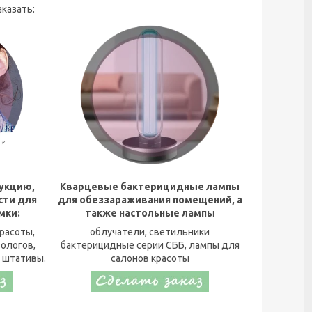
казать:
укцию,
Кварцевые бактерицидные лампы
сти для
для обеззараживания помещений, а
мки:
также настольные лампы
расоты,
облучатели, светильники
тологов,
бактерицидные серии СББ, лампы для
 штативы.
салонов красоты