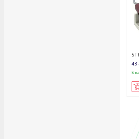
ST
43 
В н