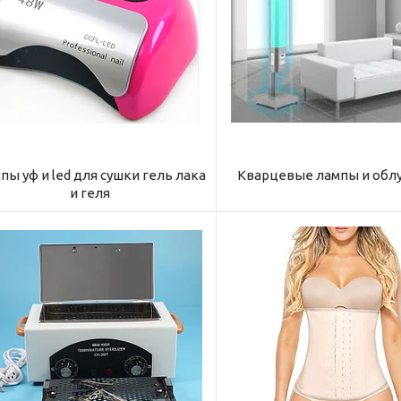
пы уф и led для сушки гель лака
Кварцевые лампы и обл
и геля