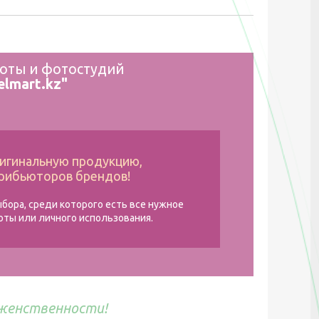
соты и фотостудий
elmart.kz"
игинальную продукцию,
рибьюторов брендов!
бора, среди которого есть все нужное
оты или личного использования.
 женственности!