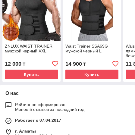
ZNLUX WAIST TRAINER
Waist Trainer SSA69G
Wais
мужской черный XXL
мужской черный L
лям
беж
12 000
14 900
11 
₸
₸
Купить
Купить
О нас
Рейтинг не сформирован
Менее 5 отзывов за последний год
Работает с 07.04.2017
г. Алматы