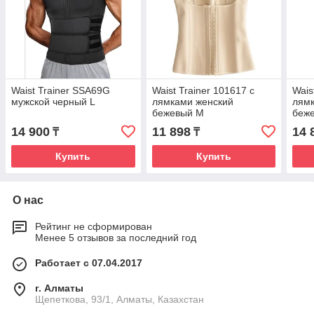
Waist Trainer SSA69G
Waist Trainer 101617 с
Wais
мужской черный L
лямками женский
лям
бежевый M
беж
14 900
11 898
14 
₸
₸
Купить
Купить
О нас
Рейтинг не сформирован
Менее 5 отзывов за последний год
Работает с 07.04.2017
г. Алматы
Щепеткова, 93/1, Алматы, Казахстан