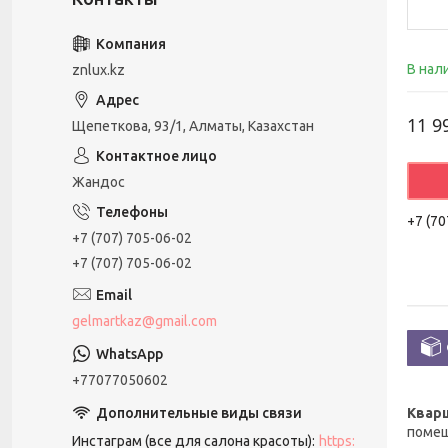
В нал
znlux.kz
11 9
Щепеткова, 93/1, Алматы, Казахстан
Жандос
+7 (70
+7 (707) 705-06-02
+7 (707) 705-06-02
gelmartkaz@gmail.com
+77077050602
Кварц
помещ
Инстаграм (все для салона красоты)
https: