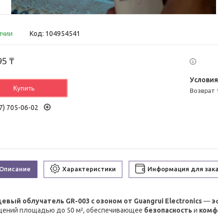
ичии
Код:
104954541
95 ₸
Купить
возврат
7) 705-06-02
Описание
Характеристики
Информация для зак
евый облучатель GR-003 с озоном от Guangrui Electronics
—
э
ений площадью до 50 м², обеспечивающее
безопасность
и
комф