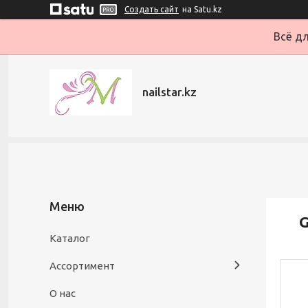
Создать сайт
на Satu.kz
Всё дл
nailstar.kz
G
Каталог
Ассортимент
О нас