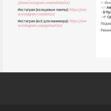
//www.instagram.com/nailstar.kz/
✨ Осо
- ✅
А
Инстаграм (кольцевые лампы)
https://ww
- 🔒
Пу
w.instagram.com/znlux/
- 🌱
Ср
Инстаграм (всё для маникюра)
https://ww
Подхо
w.instagram.com/gelmart.kz/
Реком