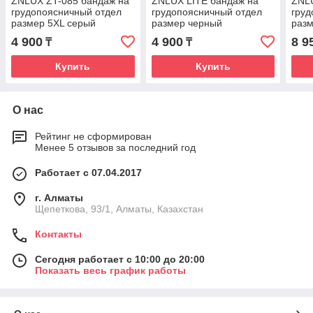
ZNLUX ZT-085 бандаж на
ZNLUX LITE бандаж на
ZNL
грудопоясничный отдел
грудопоясничный отдел
груд
размер 5XL серый
размер черный
раз
4 900
4 900
8 9
₸
₸
Купить
Купить
О нас
Рейтинг не сформирован
Менее 5 отзывов за последний год
Работает с 07.04.2017
г. Алматы
Щепеткова, 93/1, Алматы, Казахстан
Контакты
Сегодня работает с 10:00 до 20:00
Показать весь график работы