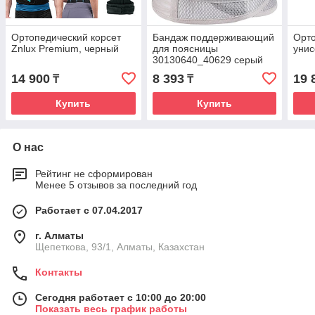
Ортопедический корсет
Бандаж поддерживающий
Орт
Znlux Premium, черный
для поясницы
унис
30130640_40629 серый
XL
14 900
8 393
19 
₸
₸
Купить
Купить
О нас
Рейтинг не сформирован
Менее 5 отзывов за последний год
Работает с 07.04.2017
г. Алматы
Щепеткова, 93/1, Алматы, Казахстан
Контакты
Сегодня работает с 10:00 до 20:00
Показать весь график работы