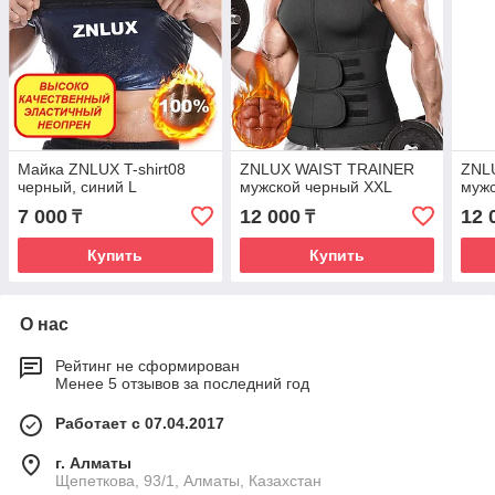
Майка ZNLUX T-shirt08
ZNLUX WAIST TRAINER
ZNL
черный, синий L
мужской черный XXL
муж
7 000
12 000
12 
₸
₸
Купить
Купить
О нас
Рейтинг не сформирован
Менее 5 отзывов за последний год
Работает с 07.04.2017
г. Алматы
Щепеткова, 93/1, Алматы, Казахстан