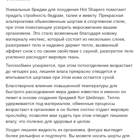
Уникальные бриджи для похудения Hot Shapers помогают
придать стройность бедрам, талии и животу. Прекрасная
альтернатива обыкновенным шортам в спортивном стиле,
при этом помогающие ускорить жиросжигание вашим
организмом. Это стало возможным благодаря новому
материалу неотекс, который состоит из нескольких слоев,
разогревает тело и надежно держит тепло, вызванный
эффект схож с по своим свойствам с сауной, разогретое тело
усиленно расходует жировую ткань.
Теплообмен ускоряется, при этом потоотделение возрастает
до четырех раз, лишняя влага прекрасно отводится и
впитывается шортами при этом кожа остается сухой.
Благотворное влияние повышенной температуры для
быстрого расходования жира давно известен и именно он
лежит в основе создания бриджей Хот Шейперс. Тепло
удерживается под материалом, обменные процессы
возрастают в организме и он более охотно отдает жировую
прослойку, позволяя вам худеть при этом отводит лишнюю
влагу, что полезно для здоровья в целом.
Уходит лишняя жидкость из организма, фигура выглядит
более рельефно и подтянуто. Вы можете носить шорты для