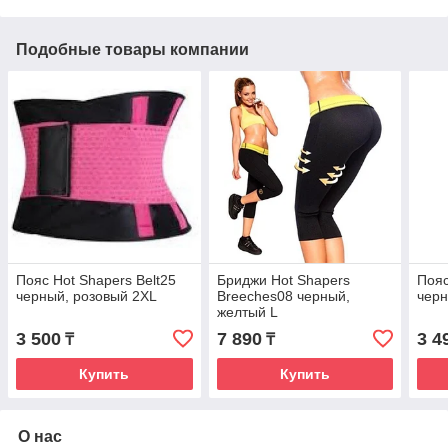
Подобные товары компании
Пояс Hot Shapers Belt25
Бриджи Hot Shapers
Пояс
черный, розовый 2XL
Breeches08 черный,
черн
желтый L
3 500
7 890
3 4
₸
₸
Купить
Купить
О нас