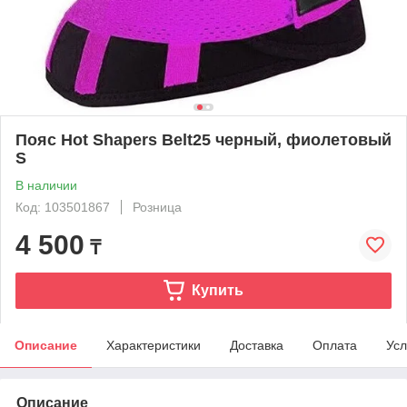
Пояс Hot Shapers Belt25 черный, фиолетовый
S
В наличии
Код: 103501867
Розница
4 500
₸
Купить
Описание
Характеристики
Доставка
Оплата
Усл
Описание