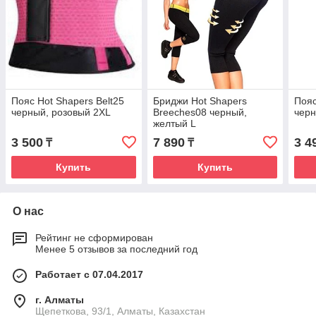
Пояс Hot Shapers Belt25
Бриджи Hot Shapers
Пояс
черный, розовый 2XL
Breeches08 черный,
черн
желтый L
3 500
7 890
3 4
₸
₸
Купить
Купить
О нас
Рейтинг не сформирован
Менее 5 отзывов за последний год
Работает с 07.04.2017
г. Алматы
Щепеткова, 93/1, Алматы, Казахстан