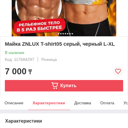
Майка ZNLUX T-shirt05 серый, черный L-XL
В наличии
Код: 117684297
Розница
7 000
₸
Купить
Описание
Характеристики
Доставка
Оплата
Ус
Характеристики