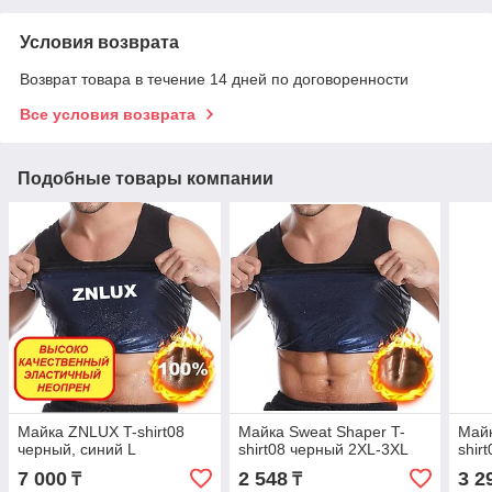
Условия возврата
Возврат товара в течение 14 дней по договоренности
Все условия возврата
Подобные товары компании
Майка ZNLUX T-shirt08
Майка Sweat Shaper T-
Майк
черный, синий L
shirt08 черный 2XL-3XL
shir
7 000
2 548
3 2
₸
₸