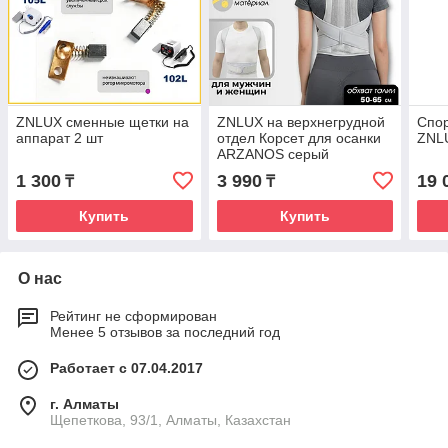
ZNLUX сменные щетки на
ZNLUX на верхнегрудной
Спо
аппарат 2 шт
отдел Корсет для осанки
ZNL
ARZANOS серый
1 300
3 990
19 
₸
₸
Купить
Купить
О нас
Рейтинг не сформирован
Менее 5 отзывов за последний год
Работает с 07.04.2017
г. Алматы
Щепеткова, 93/1, Алматы, Казахстан