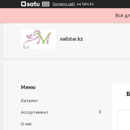
Создать сайт
на Satu.kz
Всё дл
nailstar.kz
Каталог
Ассортимент
О нас