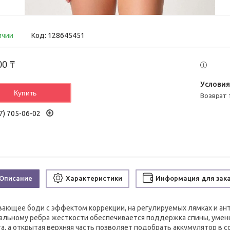
ичии
Код:
128645451
00 ₸
Купить
возврат
7) 705-06-02
Описание
Характеристики
Информация для зак
вающее боди с эффектом коррекции, на регулируемых лямках и ан
альному ребра жесткости обеспечивается поддержка спины, умен
а, а открытая верхняя часть позволяет подобрать аккумулятор в 