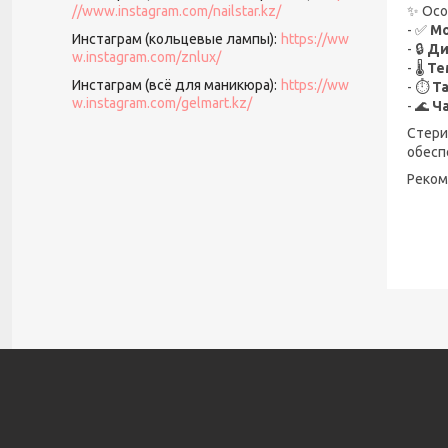
//www.instagram.com/nailstar.kz/
✨ Осо
- ✅
Мо
Инстаграм (кольцевые лампы)
https://ww
- 🔒
Ди
w.instagram.com/znlux/
- 🌡️
Те
Инстаграм (всё для маникюра)
https://ww
- ⏱️
Та
w.instagram.com/gelmart.kz/
- 🌊
Ча
Стери
обесп
Реком