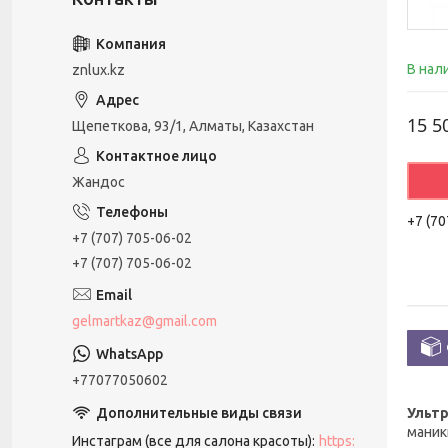
В нал
znlux.kz
15 5
Щепеткова, 93/1, Алматы, Казахстан
Жандос
+7 (70
+7 (707) 705-06-02
+7 (707) 705-06-02
gelmartkaz@gmail.com
+77077050602
Ультр
маник
Инстаграм (все для салона красоты)
https: