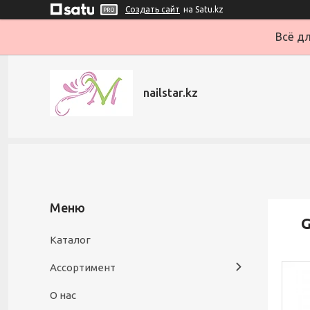
Создать сайт
на Satu.kz
Всё дл
nailstar.kz
G
Каталог
Ассортимент
О нас