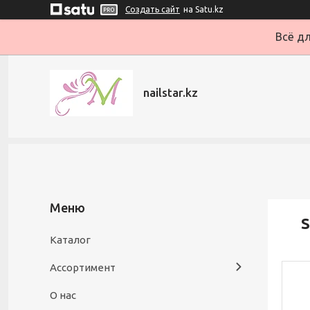
Создать сайт
на Satu.kz
Всё дл
nailstar.kz
S
Каталог
Ассортимент
О нас