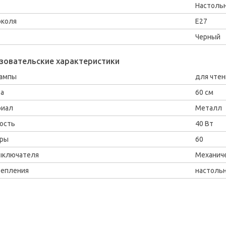
Настольн
околя
E27
Черный
зовательские характеристики
лампы
для чтен
а
60 см
риал
Металл
ость
40 Вт
еры
60
ыключателя
Механич
репления
настоль