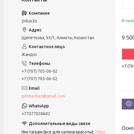
В нал
znlux.kz
9 50
Щепеткова, 93/1, Алматы, Казахстан
Жандос
+7 (70
+7 (707) 705-06-02
+7 (707) 705-06-02
gelmartkaz@gmail.com
+77077050602
Осно
Инстаграм (все для салона красоты)
https: