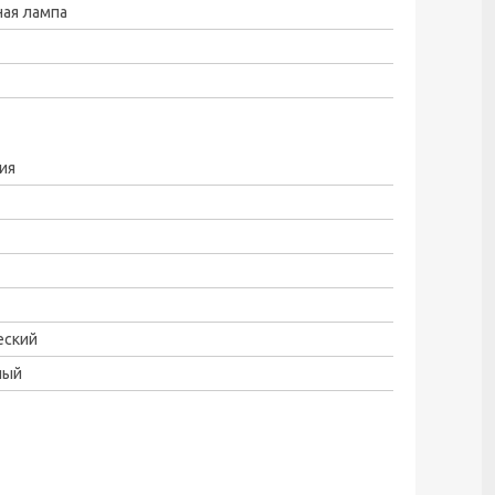
ая лампа
ия
еский
ный