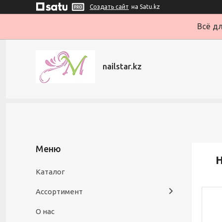
Создать сайт
на Satu.kz
Всё дл
nailstar.kz
Н
Каталог
Ассортимент
О нас