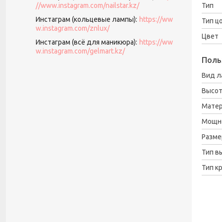
//www.instagram.com/nailstar.kz/
Тип
Инстаграм (кольцевые лампы)
https://ww
Тип ц
w.instagram.com/znlux/
Цвет
Инстаграм (всё для маникюра)
https://ww
w.instagram.com/gelmart.kz/
Поль
Вид 
Высот
Мате
Мощн
Разм
Тип в
Тип к