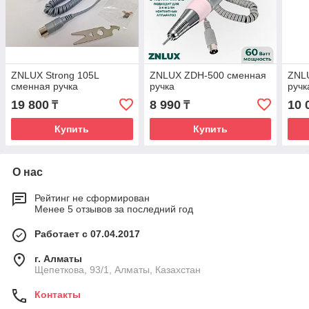
ZNLUX Strong 105L
ZNLUX ZDH-500 сменная
ZNL
сменная ручка
ручка
ручк
19 800
8 990
10 
₸
₸
Купить
Купить
О нас
Рейтинг не сформирован
Менее 5 отзывов за последний год
Работает с 07.04.2017
г. Алматы
Щепеткова, 93/1, Алматы, Казахстан
Контакты