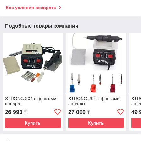
Все условия возврата
Подобные товары компании
STRONG 204 с фрезами
STRONG 204 с фрезами
STR
аппарат
аппарат
апп
26 993
27 000
49 
₸
₸
Купить
Купить