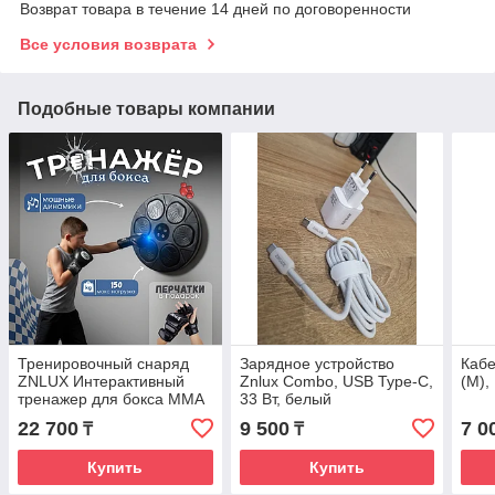
Возврат товара в течение 14 дней по договоренности
Все условия возврата
Подобные товары компании
Тренировочный снаряд
Зарядное устройство
Каб
ZNLUX Интерактивный
Znlux Combo, USB Type-C,
(M),
тренажер для бокса MMA
33 Вт, белый
машина черный
22 700
9 500
7 0
₸
₸
Купить
Купить