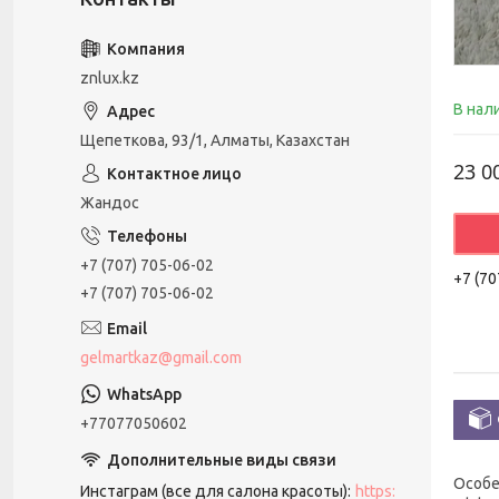
znlux.kz
В нал
Щепеткова, 93/1, Алматы, Казахстан
23 0
Жандос
+7 (707) 705-06-02
+7 (70
+7 (707) 705-06-02
gelmartkaz@gmail.com
+77077050602
Особе
Инстаграм (все для салона красоты)
https: