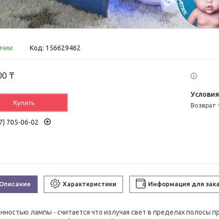
ичии
Код:
156629462
00 ₸
Купить
возврат
7) 705-06-02
Описание
Характеристики
Информация для зак
нностью лампы - считается что излучая свет в пределах полосы п