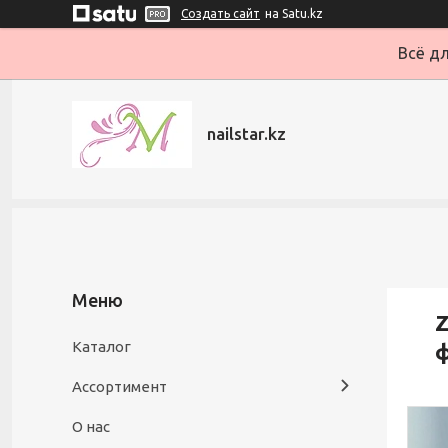
Создать сайт
на Satu.kz
Всё дл
nailstar.kz
Z
Каталог
Ассортимент
О нас