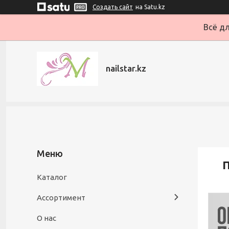
Создать сайт
на Satu.kz
Всё дл
nailstar.kz
П
Каталог
Ассортимент
О нас