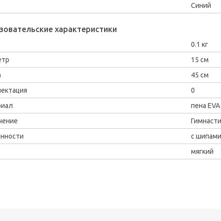
Синий
зовательские характеристики
0.1 кг
етр
15 см
а
45 см
ектация
0
риал
пена EVA
чение
Гимнасти
нности
с шипам
мягкий