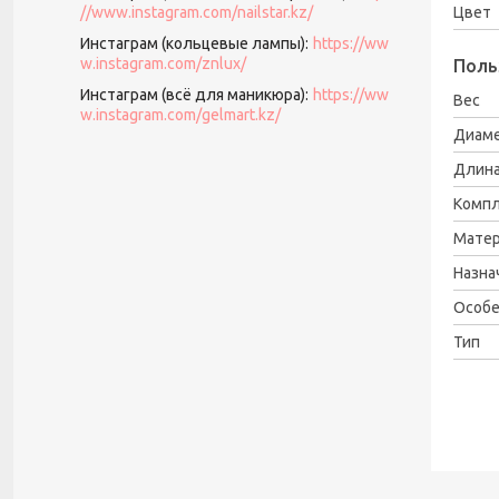
//www.instagram.com/nailstar.kz/
Цвет
Инстаграм (кольцевые лампы)
https://ww
w.instagram.com/znlux/
Поль
Инстаграм (всё для маникюра)
https://ww
Вес
w.instagram.com/gelmart.kz/
Диам
Длин
Компл
Мате
Назна
Особе
Тип