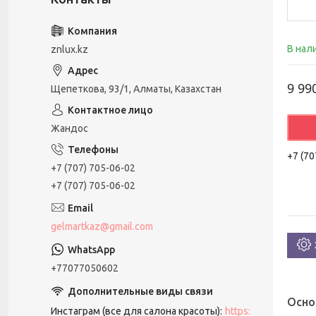
В нал
znlux.kz
9 99
Щепеткова, 93/1, Алматы, Казахстан
Жандос
+7 (70
+7 (707) 705-06-02
+7 (707) 705-06-02
gelmartkaz@gmail.com
+77077050602
Осно
Инстаграм (все для салона красоты)
https: