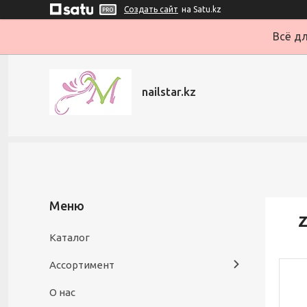
Создать сайт
на Satu.kz
Всё дл
nailstar.kz
Z
Каталог
Ассортимент
О нас