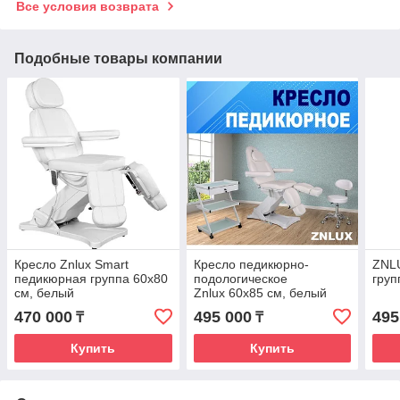
Все условия возврата
Подобные товары компании
Кресло Znlux Smart
Кресло педикюрно-
ZNL
педикюрная группа 60х80
подологическое
груп
см, белый
Znlux 60х85 см, белый
470 000
495 000
495
₸
₸
Купить
Купить