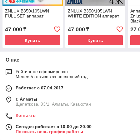
ZNLUX B350/105LWN
ZNLUX B350/105LWN
Апп
FULL SET аппарат
WHITE EDITION аппарат
Znlu
Blac
47 000
47 000
27 
₸
₸
Купить
Купить
О нас
Рейтинг не сформирован
Менее 5 отзывов за последний год
Работает с 07.04.2017
г. Алматы
Щепеткова, 93/1, Алматы, Казахстан
Контакты
Сегодня работает с 10:00 до 20:00
Показать весь график работы