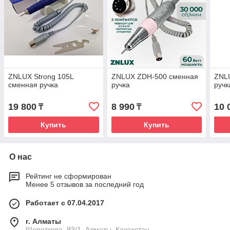
ZNLUX Strong 105L
ZNLUX ZDH-500 сменная
ZNL
сменная ручка
ручка
ручк
19 800
8 990
10 
₸
₸
Купить
Купить
О нас
Рейтинг не сформирован
Менее 5 отзывов за последний год
Работает с 07.04.2017
г. Алматы
Щепеткова, 93/1, Алматы, Казахстан